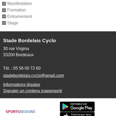
Manifestation
Formation
Entrainement
Stage
Stade Bordelais Cyclo
30 rue Virgina
33200
Bordeaux
Tél. :
05 56 00 72 60
stadebordelais.cyclo@gmail.com
Informations légales
Signaler un contenu inapproprié
SPORTS
REGIONS