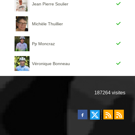
Jean Pierre Soulier
Michèle Thuillier
Pp Moncraz
Véronique Bonneau
187264
visites