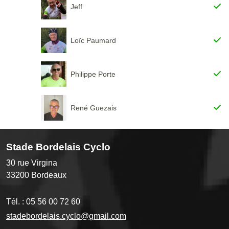
Jeff
Loïc Paumard
Philippe Porte
René Guezais
Stade Bordelais Cyclo
30 rue Virgina
33200
Bordeaux
Tél. :
05 56 00 72 60
stadebordelais.cyclo@gmail.com