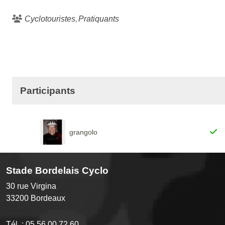
Cyclotouristes
Pratiquants
Participants
grangolo
Stade Bordelais Cyclo
30 rue Virgina
33200
Bordeaux
Tél. :
05 56 00 72 60