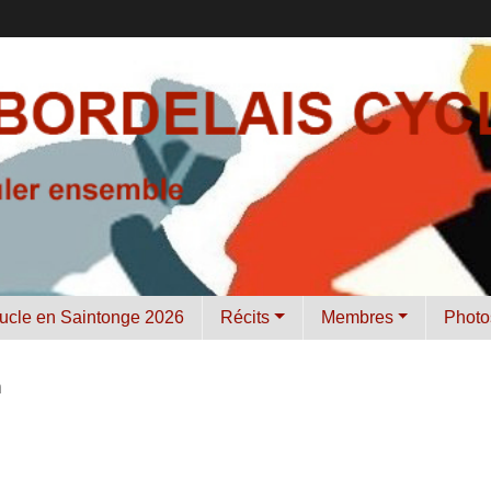
ucle en Saintonge 2026
Récits
Membres
Photo
n