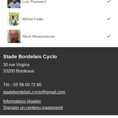
Loïc Paumard
Michel Feille
René Maisonneuve
Stade Bordelais Cyclo
30 rue Virgina
33200
Bordeaux
Tél. :
05 56 00 72 60
stadebordelais.cyclo@gmail.com
Informations légales
Signaler un contenu inapproprié